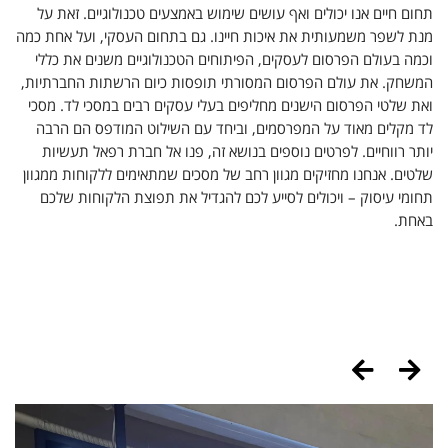
תחום חיים אנו יכולים ואף עושים שימוש באמצעים טכנולוגיים. זאת על
ישנ
מנת לשפר משמעותית את איכות חיינו. גם בתחום העסקי, ועל אחת כמה
הית
וכמה בעולם הפרסום לעסקים, הפיתוחים הטכנולוגיים משנים את כללי
הכי
המשחק. את עולם הפרסום המסורתי תופסות כיום הרשתות החברתיות,
בעז
,
ואת שלטי הפרסום הישנים מחליפים בעלי עסקים רבים במסכי לד. מסכי
עני
לד מקלים מאוד על המפרסמים, וביחד עם השילוט המודפס הם הרבה
ונע
יותר רווחיים. לפרטים נוספים בנושא זה, פנו אל חברת רפאל תעשיות
חיו
שלטים. אנחנו מחזיקים מגוון רחב של מסכים שמתאימים ללקוחות ממגוון
לקט
תחומי עיסוק – ויכולים לסייע לכם להגדיל את תפוצת הלקוחות שלכם
מוצ
באחת.
בחנ