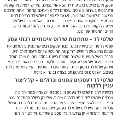
עסק, אתם צריכים בקביעות להמציא את עצמכם מחדש, לצאת מהקופסה
ולהתנסות בשירותים שונים שיכולים להקפיץ אתכם קדימה. ואחת הדרכים
הכי טובות לעשות זאת כיום, היא על ידי הצבת שלטי לד בכניסה לבית
העסק או במיקומים אסטרטגיים סביבו. חברת רפאל תעשיות שלטים
מציעה ללקוחותיה מענה איכותי ומתקדם, שיסייע להם לעמוד בקצב
החיים והמסחר של ימינו.
שלטי לד – פתרונות שילוט איכותיים לבתי עסק
שלטי לד מהווים בחירה נכונה עבור עסקים רבים שמעוניינים לפרסם את
עצמם באמצעים חזותיים, לחזק את המוניטין שלהם וליצור מותג חזק.
חברת רפאל תעשיות שלטים הוקמה בשנת 2004 ומהווה מותג מוביל
בייצור ועיצוב שלטים לעסקים , מוסדות ולקוחות פרטיים וזאת לצד ייבוא
ושיווק שלטי לד במגוון גדלים. צוות החברה המנוסה והמקצועי יסייע לכם
בעיצוב השלטים וכן בהתקנתם בצורה נכונה ואיכותית.
שלטי לד לעסקים קטנים וגדולים – קל ליצור
עניין ללקוח
לבחירה לתלות שלטי לד בעסק או בסביבתו יש כמה וכמה יתרונות
מרכזיים שבאים לידי ביטוי בדרכים שונות. אולי רק בשלב ההתקנה עצמו
תרצו לפנות לאיש מקצוע שיבצע את החיבורים הנכונים לרשת החשמל.
אבל מהרגע שיש לכם שלטי לד בעסק, אינכם צריכים עוד להדפיס
מודעות ולתלות אותן ברחבי העיר. מספיק שתדעו איך ליצור מודעה