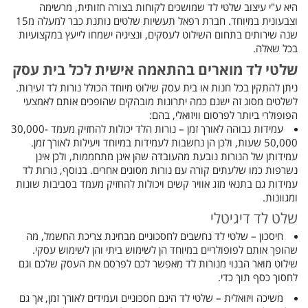
היא ע"י עיצוב שלטי לד שמושכים לקוחות בצורה חזותית, מרשימה
וצבעונית במיוחד. חברת רפאל תעשיות שלטים נותנת כבר למעלה מ15
שנה שירותים בתחום השילוט לעסקים, ונציגיה ישמחו לייעץ במקצועיות
בכל שאלה.
שלטי לד מוארים בהתאמה אישית לכל בית עסק
ניתן להתקין בכל חנות או בית עסק שילוט מיוחד הכולל נורות לד זעירות.
לשלטים מסוג זה ישנם כמה יתרונות מובהקים שהופכים אותם לאמצעי
הפופולרי ביותר לפרסום וויזואלי, בהם:
עמידות גבוהה לאורך זמן – נורות הלד יכולות להחזיק מעמד 30,000-
50,000 שעות, ולכן הן נחשבות לעמידות במיוחד ויעילות לאורך זמן.
עמידותן של הנורות נובעת מהעובדה שהן אינן מתחממות, ולכן אינן
נשרפות כמו שלעתים קורה עם נורות מסוגים אחרים. בנוסף, נורות לד
עמידות גם בתנאי מזג אוויר קשים ויכולות להחזיק מעמד בסביבות שונות
ומגוונות.
שלט לד דיגיטלי
חיסכון – שלטי לד נחשבים לחסכוניים מבחינת צריכת החשמל, מה
שהופך אותם לפופולריים במיוחד הן לשימוש ביתי והן לשימוש עסקי.
שילוט מואר הבנוי מנורות לד מאפשר לכם לפרסם את העסק שלכם וגם
לחסוך כסף תוך כדי.
משיכה ויזואלית – שלטי לד הינם חסכוניים ועמידים לאורך זמן, אך גם